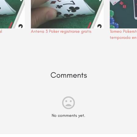
al
Antena 3 Poker registrarse gratis
Torneo Pokerst
temporada en l
Comments
No comments yet.