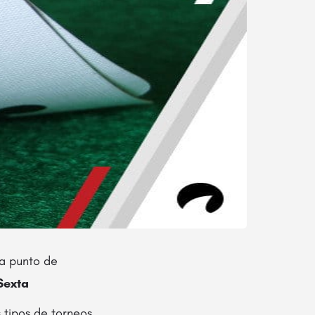
 a punto de
Sexta
s tipos de torneos