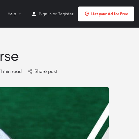
Help
Sign in
or
Register
List your Ad for Free
rse
1 min read
Share post