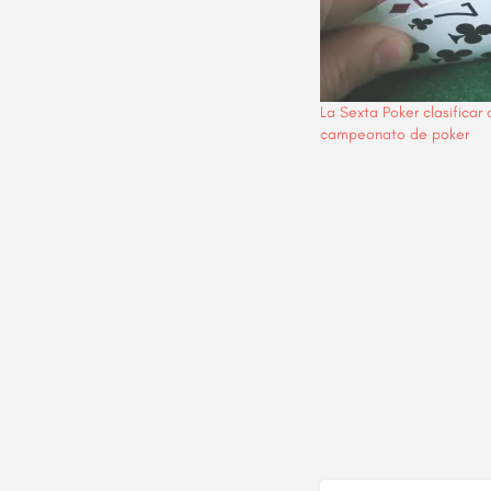
La Sexta Poker clasificar 
campeonato de poker