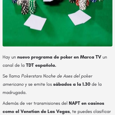
Hay un
nuevo programa de poker en Marca TV
un
canal de la
TDT española.
Se llama
Pokerstars Noche de Ases del poker
americano
y se emite los
sábados a la 1.30
de la
madrugada.
Además de ver transmisiones del
NAPT en casinos
como el Venetian de Las Vegas
, te puedes clasificar