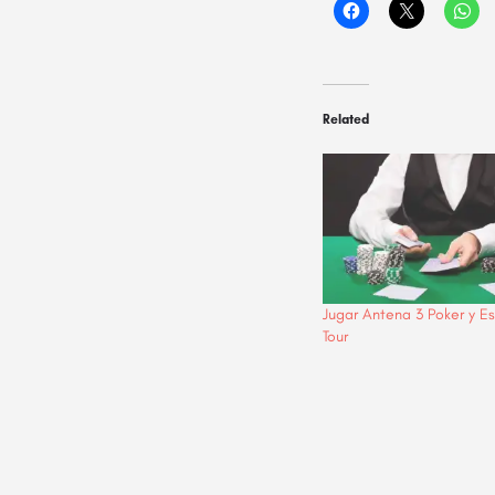
Related
Jugar Antena 3 Poker y Es
Tour