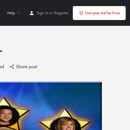
Help
Sign in
or
Register
List your Ad for Free
r
ead
Share post