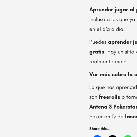
Aprender jugar al
incluso a los que ya
en el día a día.
Puedes
aprender j
gratis
. Hay un siti
realmente mola.
Ver más sobre la 
Lo que has aprendid
son
freerolls
o torn
Antena 3 Pokersta
poker en Tv de
lase
Share this...