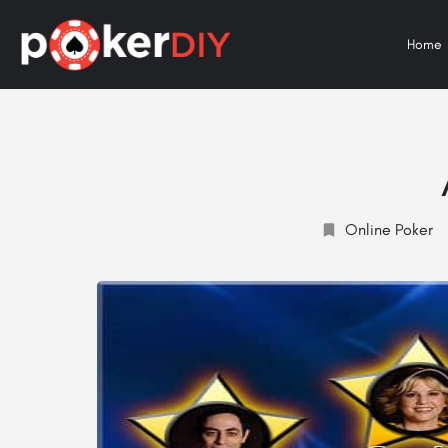
Home
Online Poker