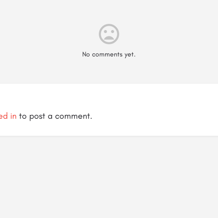
No comments yet.
ed in
to post a comment.