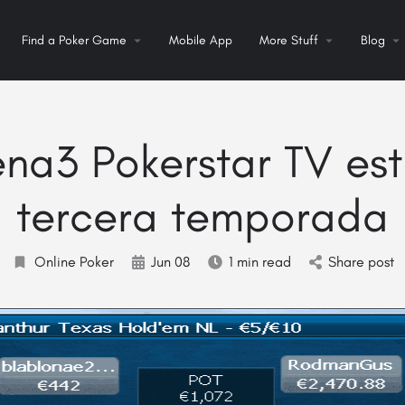
Find a Poker Game
Mobile App
More Stuff
Blog
na3 Pokerstar TV es
tercera temporada
Online Poker
Jun 08
1 min read
Share post