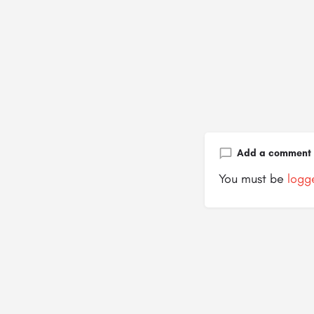
Add a comment
You must be
logg