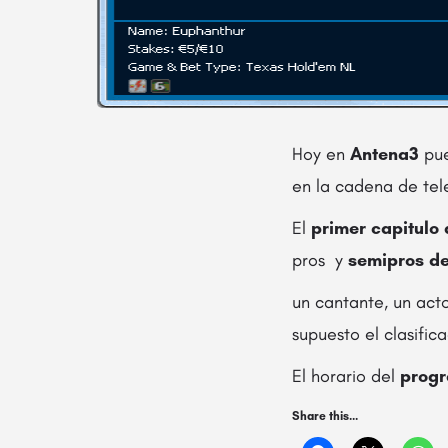
Hoy en
Antena3
pu
en la cadena de tele
El
primer capitulo 
pros y
semipros d
un cantante, un act
supuesto el clasific
El horario del
prog
Share this...