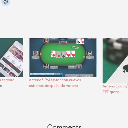
a tercera
Antena3 Pokerstar con nuevos
on
estrenos después de verano
Antena3.com/po
EPT gratis
Comments