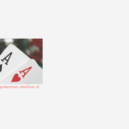
kerstars clasificar al