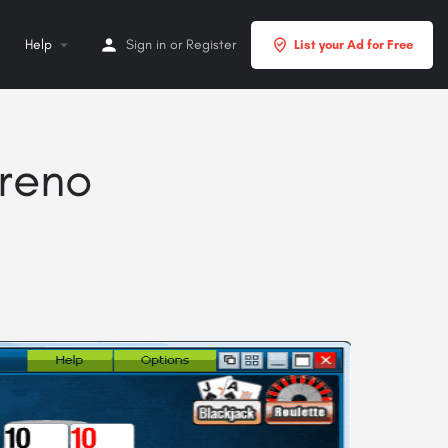
Help
Sign in
or
Register
List your Ad for Free
treno